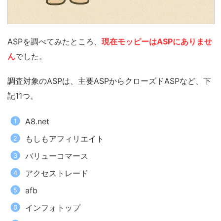
ASPを調べてみたところ、
現在モッピーはASPにありませ
ん
でした。
調査対象のASPは、主要ASPからクローズドASPなど、下
記11つ。
A8.net
もしもアフィリエイト
バリューコマース
アクセストレード
afb
インフォトップ