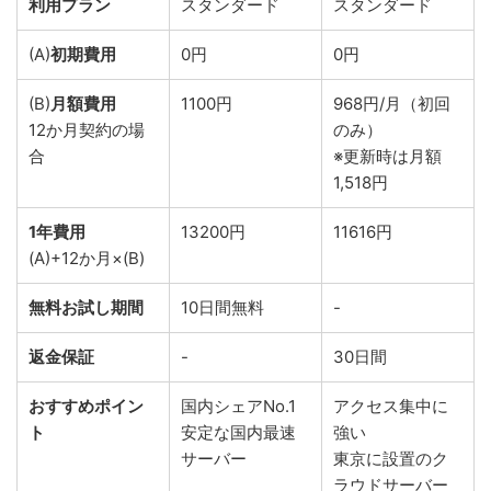
利用プラン
スタンダード
スタンダード
(A)
初期費用
0円
0円
(B)
月額費用
1100円
968円/月（初回
12か月契約の場
のみ）
合
※更新時は月額
1,518円
1年費用
13200円
11616円
(A)+12か月×(B)
無料お試し期間
10日間無料
-
返金保証
-
30日間
おすすめポイン
国内シェアNo.1
アクセス集中に
ト
安定な国内最速
強い
サーバー
東京に設置のク
ラウドサーバー