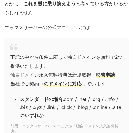
とから、
これを機に乗り換えよう
と考えている方がいるか
もしれません
エックスサーバーの公式マニュアルには、
下記の中から条件に応じて独自ドメインを無料で2つ
提供いたします。
独自ドメイン永久無料特典は新規取得・
移管申請
・
当社でご契約中
のドメインに対応
しています。
スタンダードの場合
.com / .net / .org / .info /
.biz / .xyz / .link / .click / .blog / .online / .site
のいずれか
引用：エックスサーバーマニュアル「独自ドメイン永久無料特
典」