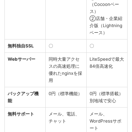
（Cocoonベー
ス）
②店舗・企業紹
介版（Lightning
ベース）
無料独自SSL
〇
〇
Webサーバー
同時大量アクセ
LiteSpeedで最大
スの高速処理に
84倍高速化
優れたnginxを採
用
バックアップ機
0円（標準機能）
0円（標準搭載）
能
別地域で安心
無料サポート
メール、電話、
メール、
チャット
WordPressサポ
ート