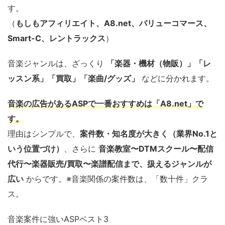
す。
（
もしもアフィリエイト、A8.net、バリューコマース、
Smart-C、レントラックス
）
音楽ジャンルは、ざっくり
「楽器・機材（物販）」「レ
ッスン系」「買取」「楽曲/グッズ」
などに分かれます。
音楽の広告があるASPで一番おすすめは「A8.net」で
す。
理由はシンプルで、
案件数・知名度が大きく（業界No.1と
いう位置づけ）
、さらに
音楽教室〜DTMスクール〜配信
代行〜楽器販売/買取〜楽譜配信まで、扱えるジャンルが
広い
からです。※音楽関係の案件数は、「数十件」クラ
ス。
音楽案件に強いASPベスト3