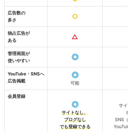
広告数の
○
多さ
独占広告が
△
ある
管理画面が
◎
使いやすい
YouTube
・SNSへ
◎
広告掲載
可能
会員登録
◎
サイト
サイトなし、
も
ブログなし
SNS（In
でも登録できる
YouTub