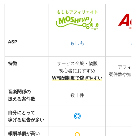
ASP
もしも
A8
特徴
サービス全般・物販
アフィリ
初心者におすすめ
案件数や知名
W報酬制度で稼ぎやすい
音楽関係の
数十件
数
扱える案件数
自分にとって
◎
稼げる広告が多い
報酬単価が高い
○