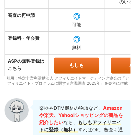
のいず
審査の再申請
◎
可能
登録料・年会費
◎
無料
ASPの無料登録は
もしも
A8
こちら
引用：特定非営利活動法人 アフィリエイトマーケティング協会の「ア
フィリエイト・プログラムに関する意識調査 2025年」を参考に作成
楽器やDTM機材の物販など、
Amazon
や楽天、Yahoo!ショッピングの商品を
紹介したい
なら、
もしもアフィリエイ
トに登録（無料）
すればOK。審査も通